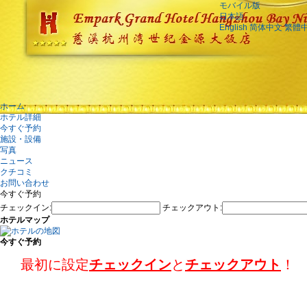
モバイル版
日本語
English
简体中文
繁體
ホーム
ホテル詳細
今すぐ予約
施設・設備
写真
ニュース
クチコミ
お問い合わせ
今すぐ予約
チェックイン:
チェックアウト:
ホテルマップ
今すぐ予約
最初に設定
チェックイン
と
チェックアウト
！