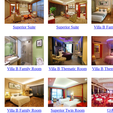
Superior Suite
Superior Suite
Villa B Fa
Villa B Family Room
Villa B Thematic Room
Villa B The
Villa B Family Room
Superior Twin Room
다