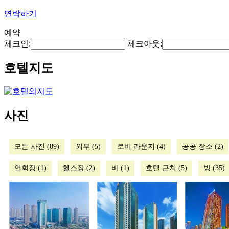
연락하기
예약
체크인:
체크아웃:
호텔지도
사진
모든 사진 (89)
외부 (5)
로비 라운지 (4)
공공 장소 (2)
연회장 (1)
헬스장 (2)
바 (1)
호텔 근처 (5)
방 (35)