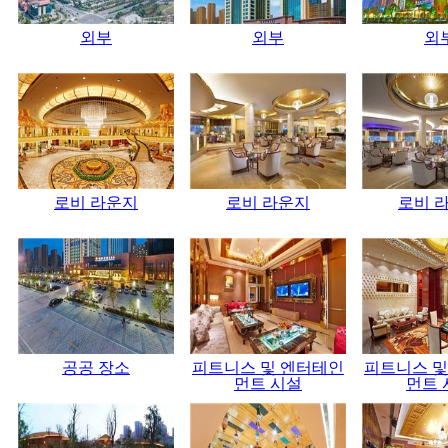
외부
외부
외
로비 라운지
로비 라운지
로비 
공공 장소
피트니스 및 엔터테인
피트니스 및
먼트 시설
먼트 