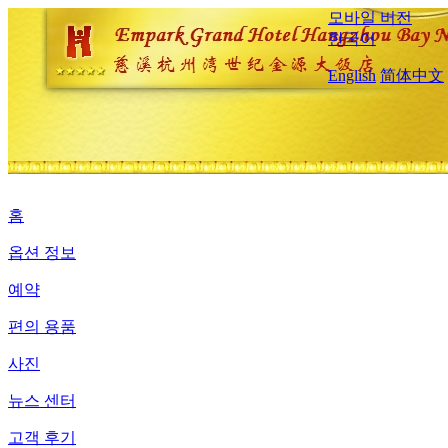
모바일 버전
한국어
English
简体中文
홈
옵션 정보
예약
편의 용품
사진
뉴스 센터
고객 후기